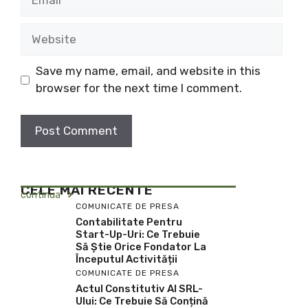
Website
Save my name, email, and website in this
browser for the next time I comment.
CELE MAI RECENTE
continua
COMUNICATE DE PRESA
Contabilitate Pentru
Start-Up-Uri: Ce Trebuie
Să Știe Orice Fondator La
Începutul Activității
COMUNICATE DE PRESA
Actul Constitutiv Al SRL-
Ului: Ce Trebuie Să Conțină