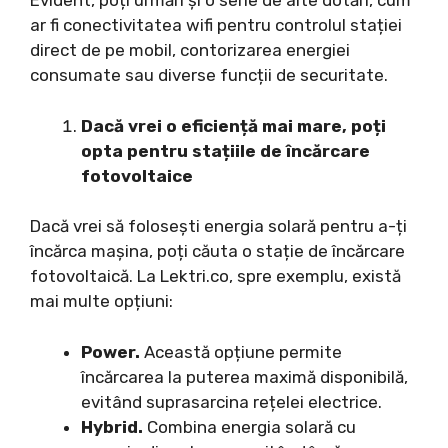
Evident, poți urmări și o serie de alte dotări, cum
ar fi conectivitatea wifi pentru controlul stației
direct de pe mobil, contorizarea energiei
consumate sau diverse funcții de securitate.
Dacă vrei o eficiență mai mare, poți
opta pentru stațiile de încărcare
fotovoltaice
Dacă vrei să folosești energia solară pentru a-ți
încărca mașina, poți căuta o stație de încărcare
fotovoltaică. La Lektri.co, spre exemplu, există
mai multe opțiuni:
Power.
Această opțiune permite
încărcarea la puterea maximă disponibilă,
evitând suprasarcina rețelei electrice.
Hybrid.
Combina energia solară cu