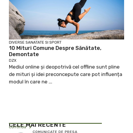
DIVERSE
SANATATE SI SPORT
10 Mituri Comune Despre Sănătate,
Demontate
DZX
Mediul online și deopotrivă cel offline sunt pline
de mituri și idei preconcepute care pot influența
modul în care ne ...
CELE MAI RECENTE
continua
COMUNICATE DE PRESA