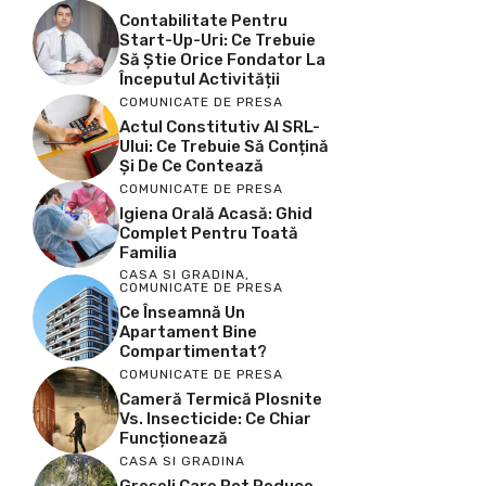
Contabilitate Pentru
Start-Up-Uri: Ce Trebuie
Să Știe Orice Fondator La
Începutul Activității
COMUNICATE DE PRESA
Actul Constitutiv Al SRL-
Ului: Ce Trebuie Să Conțină
Și De Ce Contează
COMUNICATE DE PRESA
Igiena Orală Acasă: Ghid
Complet Pentru Toată
Familia
CASA SI GRADINA
,
COMUNICATE DE PRESA
Ce Înseamnă Un
Apartament Bine
Compartimentat?
COMUNICATE DE PRESA
Cameră Termică Plosnite
Vs. Insecticide: Ce Chiar
Funcționează
CASA SI GRADINA
Greșeli Care Pot Reduce