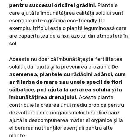
pentru succesul oricărei grădini.
Plantele
care ajută la îmbunătățirea calității solului sunt
esențiale într-o grădină eco-friendly. De
exemplu, trifoiul este o plantă leguminoasă care
are capacitatea de a fixa azotul din atmosferă în
sol.
Aceasta nu doar că îmbunătățește fertilitatea
solului, dar ajută și la prevenirea eroziunii.
De
asemenea, plantele cu rădăcini adânci, cum
ar fi iarba de mare sau unele specii de flori
sălbatice, pot ajuta la aerarea solului și la
îmbunătățirea drenajului.
Aceste plante
contribuie la crearea unui mediu propice pentru
dezvoltarea microorganismelor benefice care
ajută la descompunerea materiei organice și la
eliberarea nutrienților esențiali pentru alte
plante.