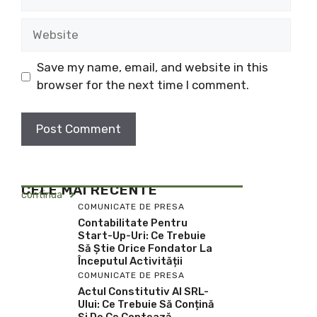
Website
Save my name, email, and website in this
browser for the next time I comment.
CELE MAI RECENTE
continua
COMUNICATE DE PRESA
Contabilitate Pentru
Start-Up-Uri: Ce Trebuie
Să Știe Orice Fondator La
Începutul Activității
COMUNICATE DE PRESA
Actul Constitutiv Al SRL-
Ului: Ce Trebuie Să Conțină
Și De Ce Contează