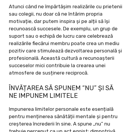
Atunci când ne împărtășim realizările cu prietenii
sau colegii, nu doar că ne întărim propria
motivație, dar putem inspira și pe alții să își
recunoască succesele. De exemplu, un grup de
suport sau o echipă de lucru care celebrează
realizările fiecărui membru poate crea un mediu
pozitiv care stimulează dezvoltarea personală și
profesională. Această cultură a recunoașterii
succeselor mici contribuie la crearea unei
atmosfere de susținere reciprocă.
ÎNVĂȚAREA SĂ SPUNEM “NU” ȘI SĂ
NE IMPUNEM LIMITELE
Impunerea limitelor personale este esențială
pentru menținerea sănătății mentale și pentru
creșterea încrederii în sine. A spune „nu” nu
trebuie perceput ca un act egoist; dimpotrivă,