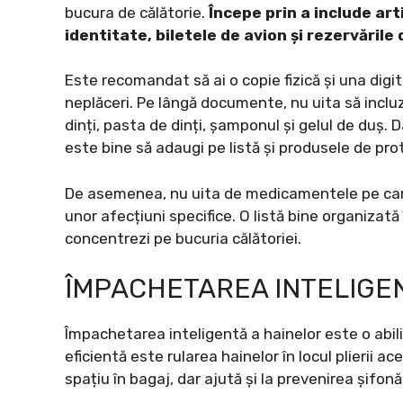
bucura de călătorie.
Începe prin a include art
identitate, biletele de avion și rezervările
Este recomandat să ai o copie fizică și una dig
neplăceri. Pe lângă documente, nu uita să incluzi
dinți, pasta de dinți, șamponul și gelul de duș. 
este bine să adaugi pe listă și produsele de pro
De asemenea, nu uita de medicamentele pe care 
unor afecțiuni specifice. O listă bine organizată î
concentrezi pe bucuria călătoriei.
ÎMPACHETAREA INTELIGE
Împachetarea inteligentă a hainelor este o abil
eficientă este rularea hainelor în locul plierii
spațiu în bagaj, dar ajută și la prevenirea șifonăr