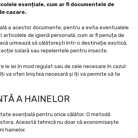
icolele esențiale, cum ar fi documentele de
 de cazare.
itală a acestor documente, pentru a evita eventualele
 articolele de igienă personală, cum ar fi periuța de
Dacă urmează să călătorești într-o destinație exotică,
tecție solară sau repelentele pentru insecte.
le iei în mod regulat sau de cele necesare în cazul
ți va oferi liniștea necesară și îți va permite să te
NTĂ A HAINELOR
itate esențială pentru orice călător. O metodă
 acestora. Această tehnică nu doar că economisește
ii hainelor.