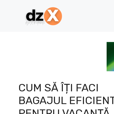
Skip
to
content
CUM SĂ ÎȚI FACI
BAGAJUL EFICIEN
PENTRU VACANȚĂ