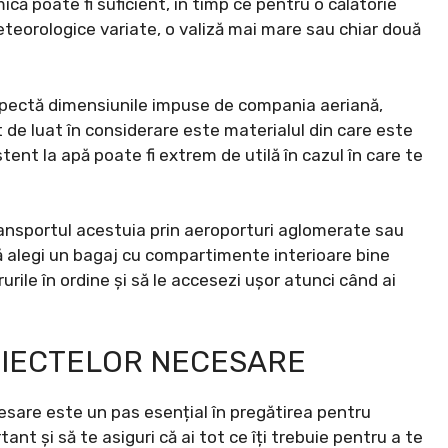
că poate fi suficient, în timp ce pentru o călătorie
eteorologice variate, o valiză mai mare sau chiar două
espectă dimensiunile impuse de compania aeriană,
 de luat în considerare este materialul din care este
stent la apă poate fi extrem de utilă în cazul în care te
ransportul acestuia prin aeroporturi aglomerate sau
să alegi un bagaj cu compartimente interioare bine
rurile în ordine și să le accesezi ușor atunci când ai
OBIECTELOR NECESARE
cesare este un pas esențial în pregătirea pentru
ant și să te asiguri că ai tot ce îți trebuie pentru a te