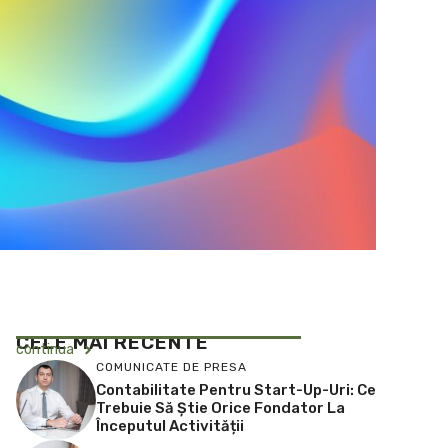
CELE MAI RECENTE
continua
COMUNICATE DE PRESA
Contabilitate Pentru Start-Up-Uri: Ce
Trebuie Să Știe Orice Fondator La
Începutul Activității