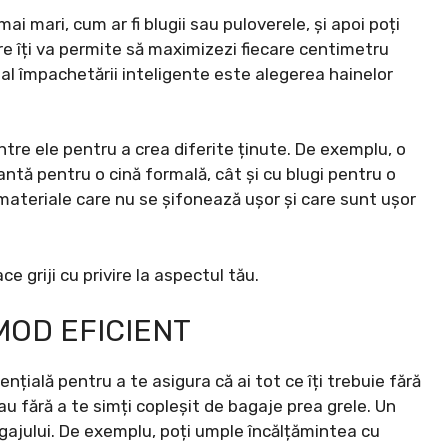
ai mari, cum ar fi blugii sau puloverele, și apoi poți
are îți va permite să maximizezi fiecare centimetru
 al împachetării inteligente este alegerea hainelor
tre ele pentru a crea diferite ținute. De exemplu, o
antă pentru o cină formală, cât și cu blugi pentru o
ateriale care nu se șifonează ușor și care sunt ușor
ce griji cu privire la aspectul tău.
 MOD EFICIENT
ențială pentru a te asigura că ai tot ce îți trebuie fără
u fără a te simți copleșit de bagaje prea grele. Un
 bagajului. De exemplu, poți umple încălțămintea cu