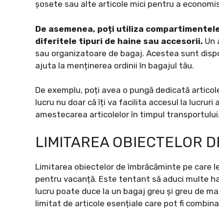
șosete sau alte articole mici pentru a economis
De asemenea, poți utiliza compartimentele 
diferitele tipuri de haine sau accesorii.
Un a
sau organizatoare de bagaj. Acestea sunt dispon
ajuta la menținerea ordinii în bagajul tău.
De exemplu, poți avea o pungă dedicată articolel
lucru nu doar că îți va facilita accesul la lucruri
amestecarea articolelor în timpul transportului
LIMITAREA OBIECTELOR 
Limitarea obiectelor de îmbrăcăminte pe care le
pentru vacanță. Este tentant să aduci multe hai
lucru poate duce la un bagaj greu și greu de ma
limitat de articole esențiale care pot fi combina