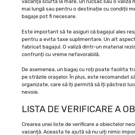
vacanță scurtă la mare, un rucsac sau o valiză mi
mai lungă sau pentru o destinație cu condiții m
bagaje pot fi necesare.
Este important să te asiguri că bagajul ales r
pentru a evita taxe suplimentare. Un alt aspect
fabricat bagajul. O valiză dintr-un material rezi
confrunți cu vreme nefavorabilă.
De asemenea, un bagaj cu roți poate facilita t
pe străzile orașelor. În plus, este recomandat 
organizate, care să îți permită să îți păstrezi luc
nevoie.
LISTA DE VERIFICARE A 
Crearea unei liste de verificare a obiectelor ne
vacanță. Aceasta te ajută să nu uiți nimic import