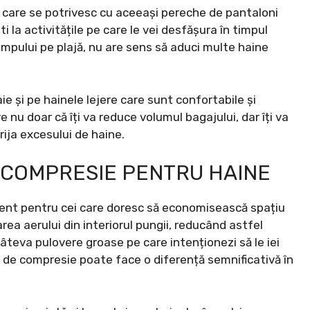
e care se potrivesc cu aceeași pereche de pantaloni
 la activitățile pe care le vei desfășura în timpul
impului pe plajă, nu are sens să aduci multe haine
 și pe hainele lejere care sunt confortabile și
nu doar că îți va reduce volumul bagajului, dar îți va
ija excesului de haine.
 COMPRESIE PENTRU HAINE
ent pentru cei care doresc să economisească spațiu
rea aerului din interiorul pungii, reducând astfel
âteva pulovere groase pe care intenționezi să le iei
or de compresie poate face o diferență semnificativă în