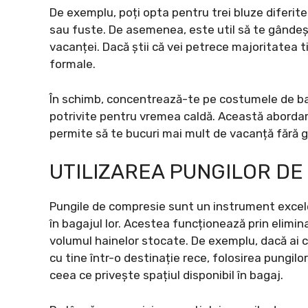
De exemplu, poți opta pentru trei bluze diferit
sau fuste. De asemenea, este util să te gândești
vacanței. Dacă știi că vei petrece majoritatea t
formale.
În schimb, concentrează-te pe costumele de baie
potrivite pentru vremea caldă. Această abordare 
permite să te bucuri mai mult de vacanță fără gr
UTILIZAREA PUNGILOR DE
Pungile de compresie sunt un instrument excel
în bagajul lor. Acestea funcționează prin elimina
volumul hainelor stocate. De exemplu, dacă ai c
cu tine într-o destinație rece, folosirea pungil
ceea ce privește spațiul disponibil în bagaj.