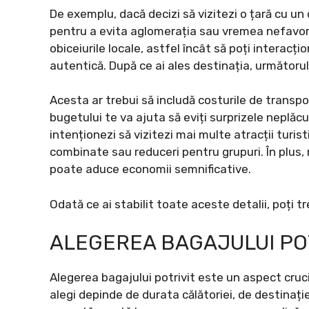
De exemplu, dacă decizi să vizitezi o țară cu un c
pentru a evita aglomerația sau vremea nefavorab
obiceiurile locale, astfel încât să poți interacți
autentică. După ce ai ales destinația, următorul
Acesta ar trebui să includă costurile de transpo
bugetului te va ajuta să eviți surprizele neplă
intenționezi să vizitezi mai multe atracții turis
combinate sau reduceri pentru grupuri. În plus, r
poate aduce economii semnificative.
Odată ce ai stabilit toate aceste detalii, poți t
ALEGEREA BAGAJULUI PO
Alegerea bagajului potrivit este un aspect crucial
alegi depinde de durata călătoriei, de destinație