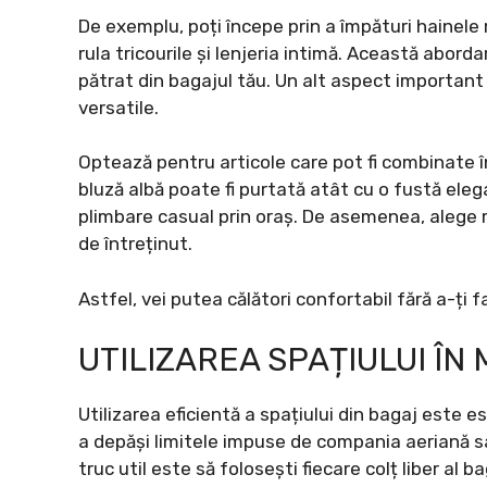
De exemplu, poți începe prin a împături hainele m
rula tricourile și lenjeria intimă. Această abord
pătrat din bagajul tău. Un alt aspect important
versatile.
Optează pentru articole care pot fi combinate în
bluză albă poate fi purtată atât cu o fustă eleg
plimbare casual prin oraș. De asemenea, alege m
de întreținut.
Astfel, vei putea călători confortabil fără a-ți fa
UTILIZAREA SPAȚIULUI ÎN
Utilizarea eficientă a spațiului din bagaj este es
a depăși limitele impuse de compania aeriană sa
truc util este să folosești fiecare colț liber al