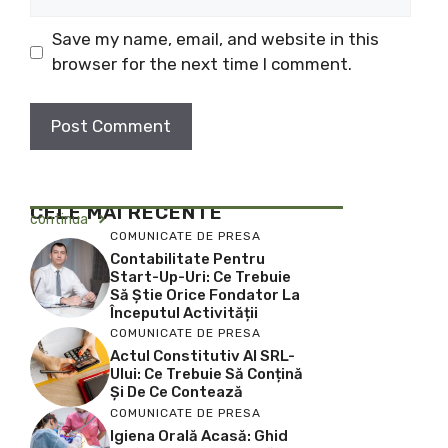
Save my name, email, and website in this
browser for the next time I comment.
CELE MAI RECENTE
continua
COMUNICATE DE PRESA
Contabilitate Pentru
Start-Up-Uri: Ce Trebuie
Să Știe Orice Fondator La
Începutul Activității
COMUNICATE DE PRESA
Actul Constitutiv Al SRL-
Ului: Ce Trebuie Să Conțină
Și De Ce Contează
COMUNICATE DE PRESA
Igiena Orală Acasă: Ghid