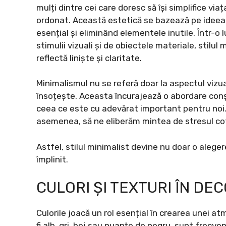
mulți dintre cei care doresc să își simplifice vi
ordonat. Această estetică se bazează pe ideea
esențial și eliminând elementele inutile. Într-
stimulii vizuali și de obiectele materiale, stil
reflectă liniște și claritate.
Minimalismul nu se referă doar la aspectul vizual a
însoțește. Aceasta încurajează o abordare conș
ceea ce este cu adevărat important pentru noi. 
asemenea, să ne eliberăm mintea de stresul cot
Astfel, stilul minimalist devine nu doar o aleger
împlinit.
CULORI ȘI TEXTURI ÎN DE
Culorile joacă un rol esențial în crearea unei a
fi alb, gri, bej sau nuanțe de negru, sunt frecve