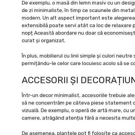
De exemplu, o masă din lemn masiv cu un desig
de zi minimaliste, în timp ce scaunele din meta
modern. Un alt aspect important este alegerea
extensibilă poate servi atât ca loc de relaxare p
nopț Această abordare nu doar că economisește 
curat și organizat.
În plus, mobilierul cu linii simple și culori neut
permițându-le celor care locuiesc acolo să se c
ACCESORII ȘI DECORAȚIUNI
Într-un decor minimalist, accesoriile trebuie ale
să ne concentrăm pe câteva piese statement ca
vizuală. De exemplu, o operă de artă mare, cu u
camere, atrăgând atenția fără a necesita multe
De asemenea, plantele pot fi folosite ca accesor