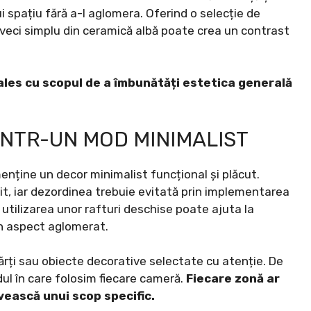
 spațiu fără a-l aglomera. Oferind o selecție de
iveci simplu din ceramică albă poate crea un contrast
 ales cu scopul de a îmbunătăți estetica generală
ÎNTR-UN MOD MINIMALIST
enține un decor minimalist funcțional și plăcut.
init, iar dezordinea trebuie evitată prin implementarea
 utilizarea unor rafturi deschise poate ajuta la
un aspect aglomerat.
cărți sau obiecte decorative selectate cu atenție. De
l în care folosim fiecare cameră.
Fiecare zonă ar
rvească unui scop specific.