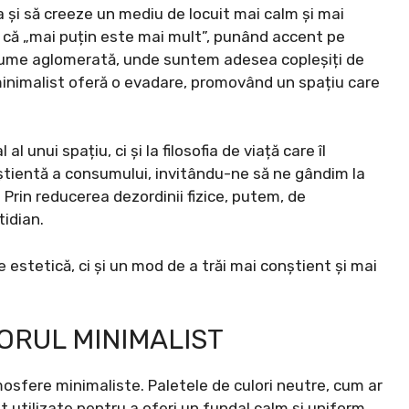
ața și să creeze un mediu de locuit mai calm și mai
 că „mai puțin este mai mult”, punând accent pe
o lume aglomerată, unde suntem adesea copleșiți de
ul minimalist oferă o evadare, promovând un spațiu care
l unui spațiu, ci și la filosofia de viață care îl
tientă a consumului, invitându-ne să ne gândim la
Prin reducerea dezordinii fizice, putem, de
idian.
e estetică, ci și un mod de a trăi mai conștient și mai
CORUL MINIMALIST
tmosfere minimaliste. Paletele de culori neutre, cum ar
nt utilizate pentru a oferi un fundal calm și uniform.