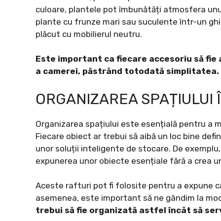
culoare, plantele pot îmbunătăți atmosfera unui
plante cu frunze mari sau suculente într-un gh
plăcut cu mobilierul neutru.
Este important ca fiecare accesoriu să fie
a camerei, păstrând totodată simplitatea.
ORGANIZAREA SPAȚIULUI 
Organizarea spațiului este esențială pentru a m
Fiecare obiect ar trebui să aibă un loc bine def
unor soluții inteligente de stocare. De exemplu,
expunerea unor obiecte esențiale fără a crea 
Aceste rafturi pot fi folosite pentru a expune 
asemenea, este important să ne gândim la modu
trebui să fie organizată astfel încât să se