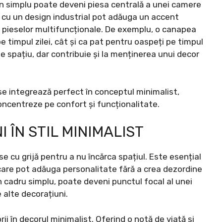
n simplu poate deveni piesa centrală a unei camere
l cu un design industrial pot adăuga un accent
 pieselor multifuncționale. De exemplu, o canapea
e timpul zilei, cât și ca pat pentru oaspeți pe timpul
spațiu, dar contribuie și la menținerea unui decor
re se integrează perfect în conceptul minimalist,
oncentreze pe confort și funcționalitate.
 ÎN STIL MINIMALIST
se cu grijă pentru a nu încărca spațiul. Este esențial
re pot adăuga personalitate fără a crea dezordine
n cadru simplu, poate deveni punctul focal al unei
 alte decorațiuni.
ii în decorul minimalist. Oferind o notă de viață și