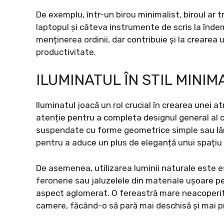
De exemplu, într-un birou minimalist, biroul ar tr
laptopul și câteva instrumente de scris la înd
menținerea ordinii, dar contribuie și la crearea
productivitate.
ILUMINATUL ÎN STIL MINIM
Iluminatul joacă un rol crucial în crearea unei a
atenție pentru a completa designul general al c
suspendate cu forme geometrice simple sau lămp
pentru a aduce un plus de eleganță unui spațiu 
De asemenea, utilizarea luminii naturale este ese
feronerie sau jaluzelele din materiale ușoare pe
aspect aglomerat. O fereastră mare neacoperi
camere, făcând-o să pară mai deschisă și mai p