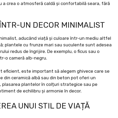
tru a crea o atmosferă caldă și confortabilă seara, fără
ÎNTR-UN DECOR MINIMALIST
imalist, aducând viață și culoare într-un mediu altfel
ală; plantele cu frunze mari sau suculente sunt adesea
ului redus de îngrijire. De exemplu, o ficus sau o
tr-o cameră alb-negru.
t eficient, este important să alegem ghivece care se
le din ceramică albă sau din beton pot oferi un
 plasarea plantelor în colțuri strategice sau pe
timent de echilibru și armonie în decor.
EA UNUI STIL DE VIAȚĂ