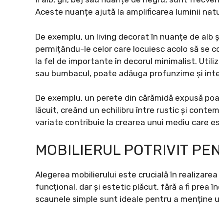
Aceste nuanțe ajută la amplificarea luminii natu
De exemplu, un living decorat în nuanțe de alb și
permițându-le celor care locuiesc acolo să se co
la fel de importante în decorul minimalist. Utili
sau bumbacul, poate adăuga profunzime și inter
De exemplu, un perete din cărămidă expusă poa
lăcuit, creând un echilibru între rustic și cont
variate contribuie la crearea unui mediu care es
MOBILIERUL POTRIVIT PE
Alegerea mobilierului este crucială în realizarea 
funcțional, dar și estetic plăcut, fără a fi prea 
scaunele simple sunt ideale pentru a menține 