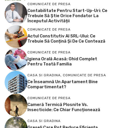
COMUNICATE DE PRESA
Contabilitate Pentru Start-Up-Uri: Ce
Trebuie Să Știe Orice Fondator La
Începutul Activității
COMUNICATE DE PRESA
Actul Constitutiv Al SRL-Ului: Ce
Trebuie Să Conțină Și De Ce Contează
COMUNICATE DE PRESA
Igiena Orală Acasă: Ghid Complet
Pentru Toată Familia
CASA SI GRADINA
,
COMUNICATE DE PRESA
Ce Înseamnă Un Apartament Bine
Compartimentat?
COMUNICATE DE PRESA
Cameră Termică Plosnite Vs.
Insecticide: Ce Chiar Funcționează
CASA SI GRADINA
Greșeli Care Pot Reduce Eficiența