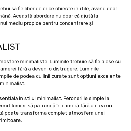
ebui să fie liber de orice obiecte inutile, având doar
emână. Această abordare nu doar că ajută la
 unui mediu propice pentru concentrare și
ALIST
tmosfere minimaliste. Luminile trebuie să fie alese cu
amerei fără a deveni o distragere. Luminile
ile de podea cu linii curate sunt opțiuni excelente
minimalist.
nțială în stilul minimalist. Feroneriile simple la
rmit luminii să pătrundă în cameră fără a crea un
tă poate transforma complet atmosfera unei
rimitoare.