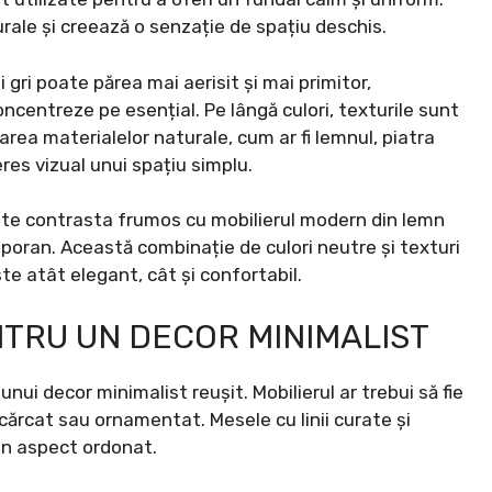
rale și creează o senzație de spațiu deschis.
 gri poate părea mai aerisit și mai primitor,
ncentreze pe esențial. Pe lângă culori, texturile sunt
zarea materialelor naturale, cum ar fi lemnul, piatra
es vizual unui spațiu simplu.
te contrasta frumos cu mobilierul modern din lemn
emporan. Această combinație de culori neutre și texturi
te atât elegant, cât și confortabil.
NTRU UN DECOR MINIMALIST
unui decor minimalist reușit. Mobilierul ar trebui să fie
încărcat sau ornamentat. Mesele cu linii curate și
un aspect ordonat.