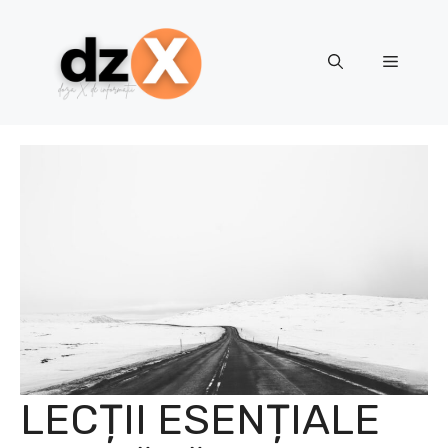
Skip
to
content
Menu
LECȚII ESENȚIALE