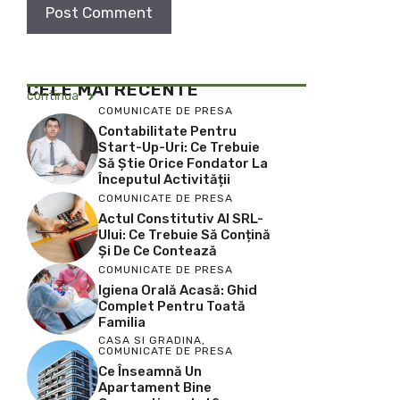
CELE MAI RECENTE
continua
COMUNICATE DE PRESA
Contabilitate Pentru
Start-Up-Uri: Ce Trebuie
Să Știe Orice Fondator La
Începutul Activității
COMUNICATE DE PRESA
Actul Constitutiv Al SRL-
Ului: Ce Trebuie Să Conțină
Și De Ce Contează
COMUNICATE DE PRESA
Igiena Orală Acasă: Ghid
Complet Pentru Toată
Familia
CASA SI GRADINA
,
COMUNICATE DE PRESA
Ce Înseamnă Un
Apartament Bine