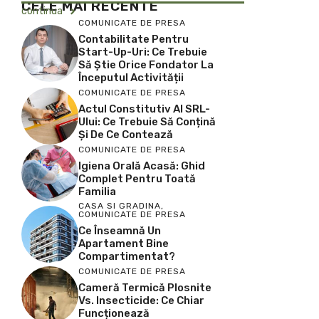
CELE MAI RECENTE
continua
COMUNICATE DE PRESA
Contabilitate Pentru
Start-Up-Uri: Ce Trebuie
Să Știe Orice Fondator La
Începutul Activității
COMUNICATE DE PRESA
Actul Constitutiv Al SRL-
Ului: Ce Trebuie Să Conțină
Și De Ce Contează
COMUNICATE DE PRESA
Igiena Orală Acasă: Ghid
Complet Pentru Toată
Familia
CASA SI GRADINA
,
COMUNICATE DE PRESA
Ce Înseamnă Un
Apartament Bine
Compartimentat?
COMUNICATE DE PRESA
Cameră Termică Plosnite
Vs. Insecticide: Ce Chiar
Funcționează