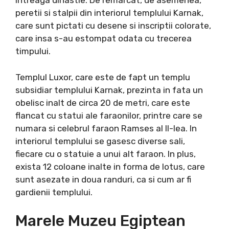
intreaga dinastie. De remarcat, de asemenea,
peretii si stalpii din interiorul templului Karnak,
care sunt pictati cu desene si inscriptii colorate,
care insa s-au estompat odata cu trecerea
timpului.
Templul Luxor, care este de fapt un templu
subsidiar templului Karnak, prezinta in fata un
obelisc inalt de circa 20 de metri, care este
flancat cu statui ale faraonilor, printre care se
numara si celebrul faraon Ramses al II-lea. In
interiorul templului se gasesc diverse sali,
fiecare cu o statuie a unui alt faraon. In plus,
exista 12 coloane inalte in forma de lotus, care
sunt asezate in doua randuri, ca si cum ar fi
gardienii templului.
​Marele Muzeu Egiptean